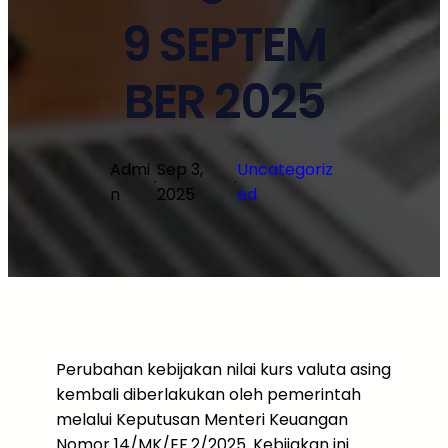
9 SEPTEM
BER 2025
Admi
Sep 3,
Uncategoriz
·
·
n
2025
ed
Perubahan kebijakan nilai kurs valuta asing
kembali diberlakukan oleh pemerintah
melalui Keputusan Menteri Keuangan
Nomor 14/MK/EF.2/2025. Kebijakan ini