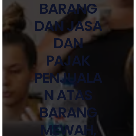
BARANG
DAN JASA
DAN
PAJAK
PENJUALA
N ATAS
BARANG
MEWAH,