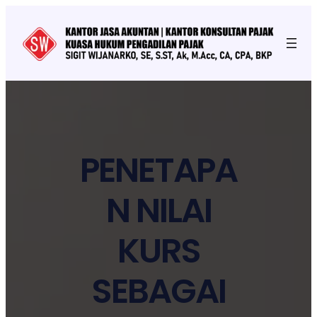
PENETAPA
N NILAI
KURS
SEBAGAI