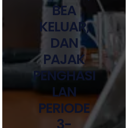
BEA
KELUAR,
DAN
PAJAK
PENGHASI
LAN
PERIODE
3-