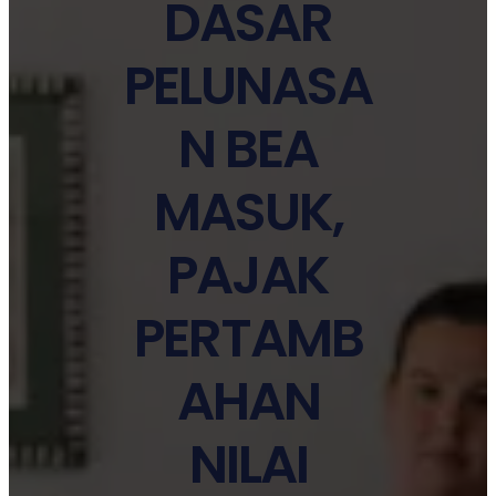
DASAR
PELUNASA
N BEA
MASUK,
PAJAK
PERTAMB
AHAN
NILAI