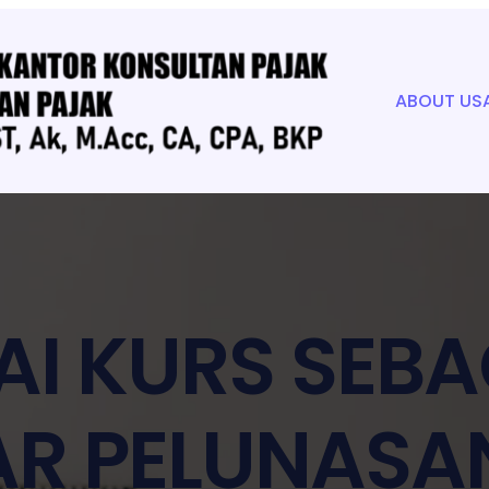
ABOUT US
AI KURS SEB
R PELUNASA