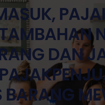
MASUK, PAJA
TAMBAHAN N
RANG DAN J
 PAJAKPENJU
S BARANG ME