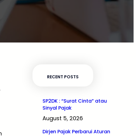
RECENT POSTS
r
SP2DK : “Surat Cinta” atau
Sinyal Pajak
August 5, 2026
Dirjen Pajak Perbarui Aturan
n