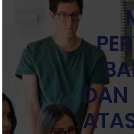
PER
BA
DAN
ATA