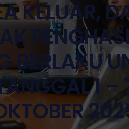
EA KELUAR, D
AK PENGHAS
G BERLAKU U
TANGGAL 1 – 
OKTOBER 202