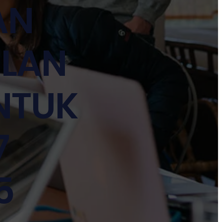
AN
ILAN
NTUK
7
5