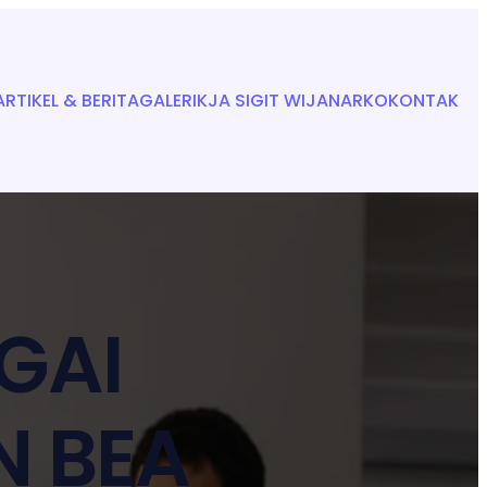
ARTIKEL & BERITA
GALERI
KJA SIGIT WIJANARKO
KONTAK
AGAI
N BEA