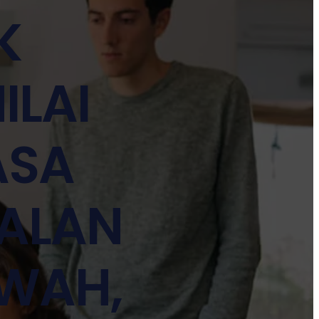
K
ILAI
ASA
ALAN
WAH,