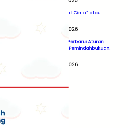
August 6, 2026
SP2DK : “Surat Cinta” atau
Sinyal Pajak
August 5, 2026
Dirjen Pajak Perbarui Aturan
Kode Billing, Pemindahbukuan,
hingga KJS
August 4, 2026