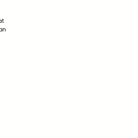
at
an