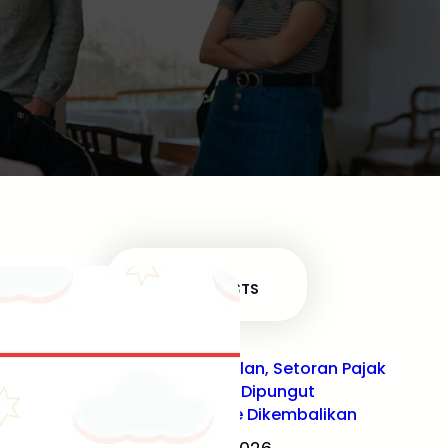
RECENT POSTS
Diundur 3 Bulan, Setoran Pajak
yang Sudah Dipungut
Marketplace Dikembalikan