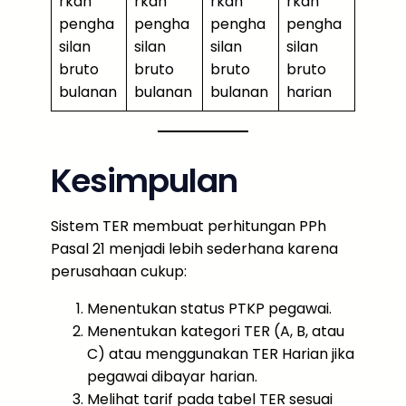
rkan
rkan
rkan
rkan
pengha
pengha
pengha
pengha
silan
silan
silan
silan
bruto
bruto
bruto
bruto
bulanan
bulanan
bulanan
harian
Kesimpulan
Sistem TER membuat perhitungan PPh
Pasal 21 menjadi lebih sederhana karena
perusahaan cukup:
Menentukan status PTKP pegawai.
Menentukan kategori TER (A, B, atau
C) atau menggunakan TER Harian jika
pegawai dibayar harian.
Melihat tarif pada tabel TER sesuai