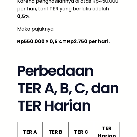
Karena penghasilannya di atas Rp450.000
per hari, tarif TER yang berlaku adalah
0,5%
.
Maka pajaknya:
Rp550.000 × 0,5% = Rp2.750 per hari.
Perbedaan
TER A, B, C, dan
TER Harian
TER
TER A
TER B
TER C
Harian