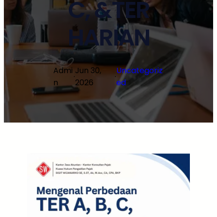
C, &TER
HARIAN
Admi
Jun 30,
Uncategoriz
·
·
n
2026
ed