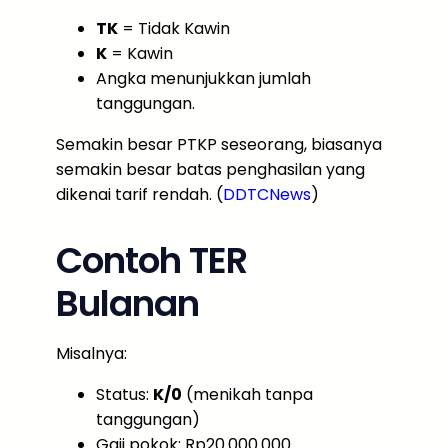
TK
= Tidak Kawin
K
= Kawin
Angka menunjukkan jumlah
tanggungan.
Semakin besar PTKP seseorang, biasanya
semakin besar batas penghasilan yang
dikenai tarif rendah. (
DDTCNews
)
Contoh TER
Bulanan
Misalnya:
Status:
K/0
(menikah tanpa
tanggungan)
Gaji pokok: Rp20.000.000