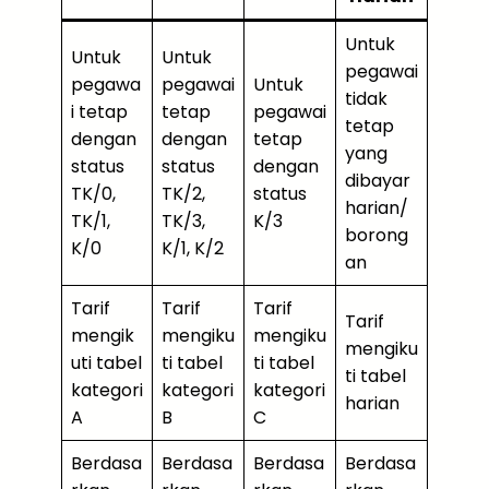
Untuk
Untuk
Untuk
pegawai
pegawa
pegawai
Untuk
tidak
i tetap
tetap
pegawai
tetap
dengan
dengan
tetap
yang
status
status
dengan
dibayar
TK/0,
TK/2,
status
harian/
TK/1,
TK/3,
K/3
borong
K/0
K/1, K/2
an
Tarif
Tarif
Tarif
Tarif
mengik
mengiku
mengiku
mengiku
uti tabel
ti tabel
ti tabel
ti tabel
kategori
kategori
kategori
harian
A
B
C
Berdasa
Berdasa
Berdasa
Berdasa