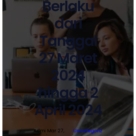
Berlaku
dari
Tanggal
27 Maret
2024
hingga 2
April 2024
Admi
Mar 27,
Uncategoriz
·
·