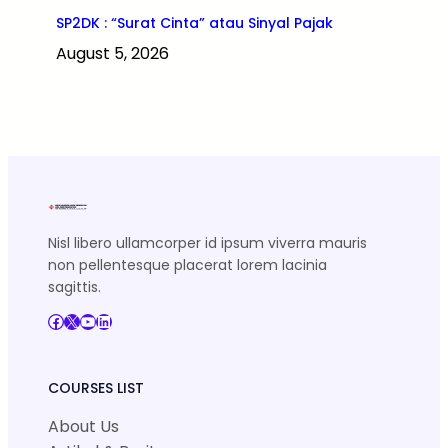
SP2DK : “Surat Cinta” atau Sinyal Pajak
August 5, 2026
Nisl libero ullamcorper id ipsum viverra mauris
non pellentesque placerat lorem lacinia
sagittis.
Facebook
X
YouTube
LinkedIn
COURSES LIST
About Us