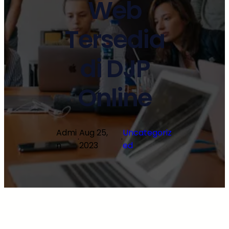
Web
Tersedia
di DJP
Online
Admi
Aug 25,
Uncategoriz
·
·
n
2023
ed